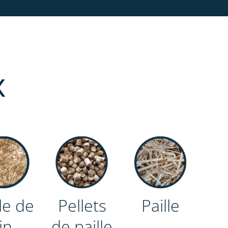
x
lle de
Pellets
Paille
lin
de paille