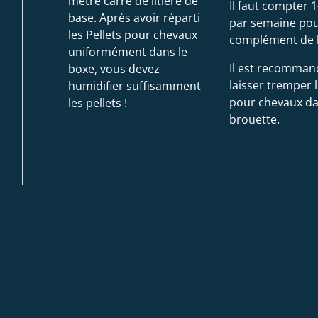
mètre carré de litière de
Il faut compter 1
base. Après avoir réparti
par semaine pou
les Pellets pour chevaux
complément de li
uniformément dans le
Il est recomman
boxe, vous devez
laisser tremper l
humidifier suffisamment
pour chevaux d
les pellets !
brouette.