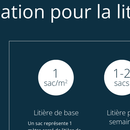
ion pour la lit
Litière de base
Litière 
semai
Un sac représente 1