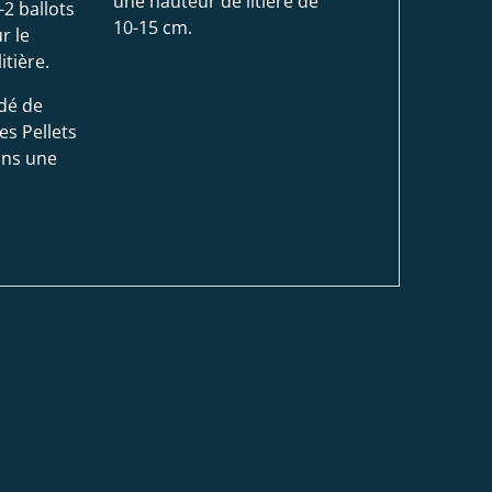
une hauteur de litière de
-2 ballots
10-15 cm.
r le
tière.
dé de
es Pellets
ans une