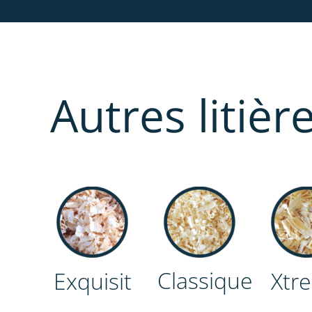
Autres litiè
Classique
Exquisit
Xtr