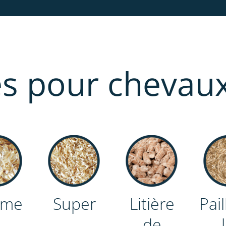
res pour chevau
eme
Super
Litière
Pai
de