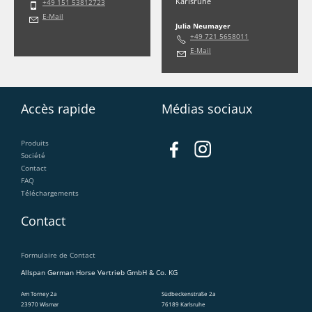
Karlsruhe
+49 151 53812723
E-Mail
Julia Neumayer
+49 721 5658011
E-Mail
Accès rapide
Médias sociaux
Produits
Société
Contact
FAQ
Téléchargements
Contact
Formulaire de Contact
Allspan German Horse Vertrieb GmbH & Co. KG
Am Torney 2a
Südbeckenstraße 2a
23970 Wismar
76189 Karlsruhe