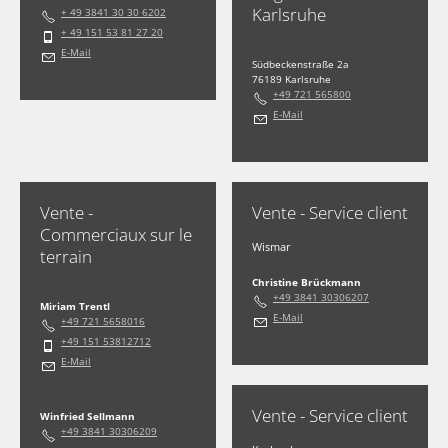
Karlsruhe
+ 49 3841 30 30 6202
+ 49 151 53 81 27 20
E-Mail
Südbeckenstraße 2a
76189 Karlsruhe
+49 721 565800
E-Mail
Vente -
Vente - Service client
Commerciaux sur le
Wismar
terrain
Christine Brückmann
+49 3841 30306207
Miriam Trentl
E-Mail
+49 721 5658016
+49 151 53812712
E-Mail
Vente - Service client
Winfried Sellmann
+49 3841 30306209