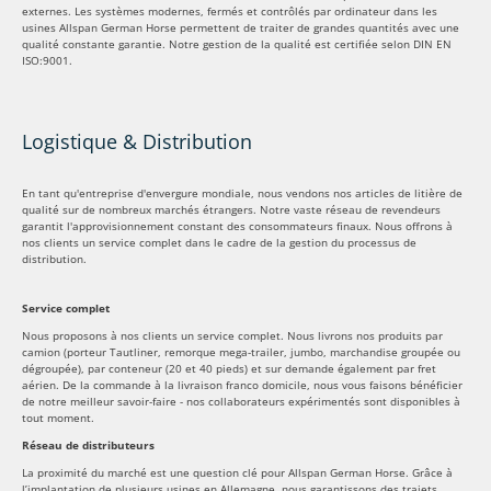
externes. Les systèmes modernes, fermés et contrôlés par ordinateur dans les
usines Allspan German Horse permettent de traiter de grandes quantités avec une
qualité constante garantie. Notre gestion de la qualité est certifiée selon DIN EN
ISO:9001.
Logistique & Distribution
En tant qu'entreprise d'envergure mondiale, nous vendons nos articles de litière de
qualité sur de nombreux marchés étrangers. Notre vaste réseau de revendeurs
garantit l'approvisionnement constant des consommateurs finaux. Nous offrons à
nos clients un service complet dans le cadre de la gestion du processus de
distribution.
Service complet
Nous proposons à nos clients un service complet. Nous livrons nos produits par
camion (porteur Tautliner, remorque mega-trailer, jumbo, marchandise groupée ou
dégroupée), par conteneur (20 et 40 pieds) et sur demande également par fret
aérien. De la commande à la livraison franco domicile, nous vous faisons bénéficier
de notre meilleur savoir-faire - nos collaborateurs expérimentés sont disponibles à
tout moment.
Réseau de distributeurs
La proximité du marché est une question clé pour Allspan German Horse. Grâce à
l’implantation de plusieurs usines en Allemagne, nous garantissons des trajets