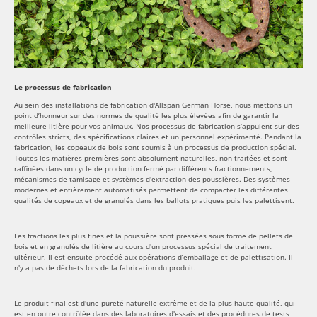
Le processus de fabrication
Au sein des installations de fabrication d'Allspan German Horse, nous mettons un
point d’honneur sur des normes de qualité les plus élevées afin de garantir la
meilleure litière pour vos animaux. Nos processus de fabrication s’appuient sur des
contrôles stricts, des spécifications claires et un personnel expérimenté. Pendant la
fabrication, les copeaux de bois sont soumis à un processus de production spécial.
Toutes les matières premières sont absolument naturelles, non traitées et sont
raffinées dans un cycle de production fermé par différents fractionnements,
mécanismes de tamisage et systèmes d'extraction des poussières. Des systèmes
modernes et entièrement automatisés permettent de compacter les différentes
qualités de copeaux et de granulés dans les ballots pratiques puis les palettisent.
Les fractions les plus fines et la poussière sont pressées sous forme de pellets de
bois et en granulés de litière au cours d'un processus spécial de traitement
ultérieur. Il est ensuite procédé aux opérations d’emballage et de palettisation. Il
n'y a pas de déchets lors de la fabrication du produit.
Le produit final est d'une pureté naturelle extrême et de la plus haute qualité, qui
est en outre contrôlée dans des laboratoires d'essais et des procédures de tests