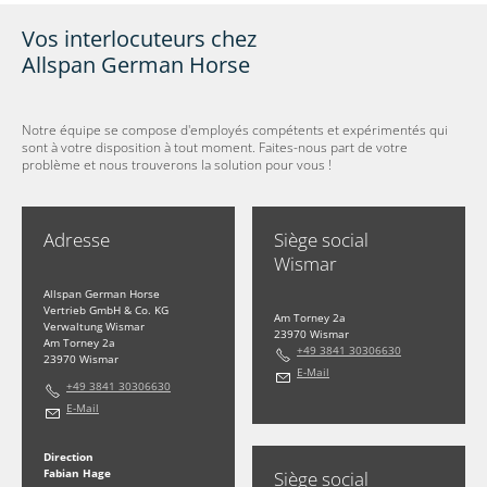
Vos interlocuteurs chez
Allspan German Horse
Notre équipe se compose d'employés compétents et expérimentés qui
sont à votre disposition à tout moment. Faites-nous part de votre
problème et nous trouverons la solution pour vous !
Adresse
Siège social
Wismar
Allspan German Horse
Vertrieb GmbH & Co. KG
Am Torney 2a
Verwaltung Wismar
23970 Wismar
Am Torney 2a
+49 3841 30306630
23970 Wismar
E-Mail
+49 3841 30306630
E-Mail
Direction
Fabian Hage
Siège social