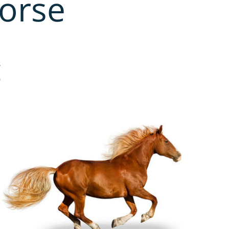
orse
g