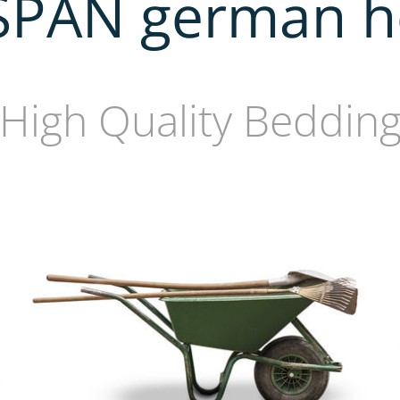
SPAN german h
High Quality Beddin