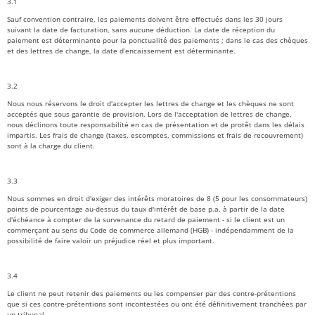
3.1
Sauf convention contraire, les paiements doivent être effectués dans les 30 jours
suivant la date de facturation, sans aucune déduction. La date de réception du
paiement est déterminante pour la ponctualité des paiements ; dans le cas des chèques
et des lettres de change, la date d’encaissement est déterminante.
3.2
Nous nous réservons le droit d'accepter les lettres de change et les chèques ne sont
acceptés que sous garantie de provision. Lors de l'acceptation de lettres de change,
nous déclinons toute responsabilité en cas de présentation et de protêt dans les délais
impartis. Les frais de change (taxes, escomptes, commissions et frais de recouvrement)
sont à la charge du client.
3.3
Nous sommes en droit d'exiger des intérêts moratoires de 8 (5 pour les consommateurs)
points de pourcentage au-dessus du taux d'intérêt de base p.a. à partir de la date
d'échéance à compter de la survenance du retard de paiement - si le client est un
commerçant au sens du Code de commerce allemand (HGB) - indépendamment de la
possibilité de faire valoir un préjudice réel et plus important.
3.4
Le client ne peut retenir des paiements ou les compenser par des contre-prétentions
que si ces contre-prétentions sont incontestées ou ont été définitivement tranchées par
un tribunal.