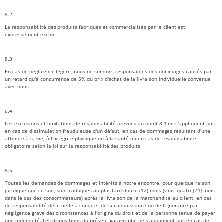
8.2
La responsabilité des produits fabriqués et commercialisés par le client est
expressément exclue.
8.3
En cas de négligence légère, nous ne sommes responsables des dommages causés par
un retard qu'à concurrence de 5% du prix d'achat de la livraison individuelle convenue
avec nous.
8.4
Les exclusions et limitations de responsabilité prévues au point 8.1 ne s'appliquent pas
en cas de dissimulation frauduleuse d'un défaut, en cas de dommages résultant d'une
atteinte à la vie, à l'intégrité physique ou à la santé ou en cas de responsabilité
obligatoire selon la loi sur la responsabilité des produits.
8.5
Toutes les demandes de dommages et intérêts à notre encontre, pour quelque raison
juridique que ce soit, sont caduques au plus tard douze (12) mois (vingt-quatre[24] mois
dans le cas des consommateurs) après la livraison de la marchandise au client, en cas
de responsabilité délictuelle à compter de la connaissance ou de l'ignorance par
négligence grave des circonstances à l'origine du droit et de la personne tenue de payer
une indemnité. Les dispositions du présent paragraphe ne s'appliquent pas en cas de