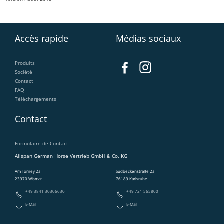
Accès rapide
Médias sociaux
Produits
Société
Contact
FAQ
Téléchargements
Contact
Formulaire de Contact
Allspan German Horse Vertrieb GmbH & Co. KG
Am Torney 2a
Südbeckenstraße 2a
23970 Wismar
76189 Karlsruhe
+49 3841 30306630
+49 721 565800
E-Mail
E-Mail