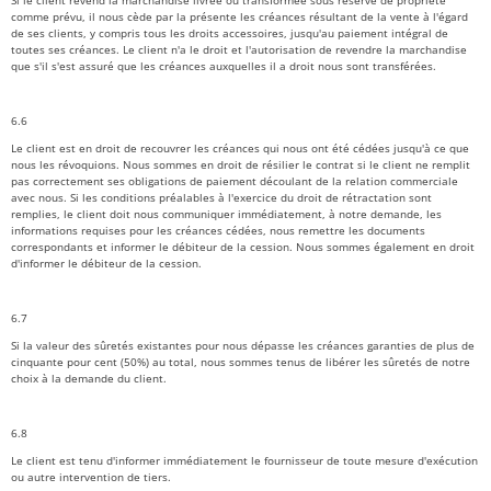
Si le client revend la marchandise livrée ou transformée sous réserve de propriété
comme prévu, il nous cède par la présente les créances résultant de la vente à l'égard
de ses clients, y compris tous les droits accessoires, jusqu'au paiement intégral de
toutes ses créances. Le client n'a le droit et l'autorisation de revendre la marchandise
que s'il s'est assuré que les créances auxquelles il a droit nous sont transférées.
6.6
Le client est en droit de recouvrer les créances qui nous ont été cédées jusqu'à ce que
nous les révoquions. Nous sommes en droit de résilier le contrat si le client ne remplit
pas correctement ses obligations de paiement découlant de la relation commerciale
avec nous. Si les conditions préalables à l'exercice du droit de rétractation sont
remplies, le client doit nous communiquer immédiatement, à notre demande, les
informations requises pour les créances cédées, nous remettre les documents
correspondants et informer le débiteur de la cession. Nous sommes également en droit
d'informer le débiteur de la cession.
6.7
Si la valeur des sûretés existantes pour nous dépasse les créances garanties de plus de
cinquante pour cent (50%) au total, nous sommes tenus de libérer les sûretés de notre
choix à la demande du client.
6.8
Le client est tenu d'informer immédiatement le fournisseur de toute mesure d'exécution
ou autre intervention de tiers.