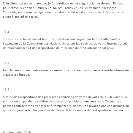
Si le client est un commerçant, le for juridique est le siège social de German Pellets
pour chevaux Vertrieb GmbH & Co. KG Am Torney 2a, 23970 Wismar, Allemagne.
Toutefois, nous sommes également en droit de faire valoir nos droits à l'encontre du
client à son siège social.
11.2
Toutes les réclamations et leur interprétation sont régies par le droit allemand, à
l'exclusion de la Convention des Nations Unies sur les contrats de vente internationale
de marchandises et des dispositions de référence du droit international privé.
11.3
Les clauses commerciales usuelles seront interprétées conformément aux Incoterms en
vigueur à l'époque.
11.4
Si l'une des dispositions des présentes conditions de vente devait être ou devenir nulle
en tout ou en partie, la validité des autres dispositions n'en sera pas affectée. Les
parties contractantes s'engagent à remplacer la disposition invalide par une disposition
qui se rapproche le plus possible de l'objectif économique de la disposition invalide.
Version : août 2015