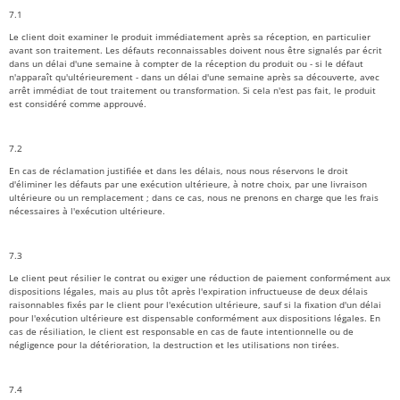
7.1
Le client doit examiner le produit immédiatement après sa réception, en particulier
avant son traitement. Les défauts reconnaissables doivent nous être signalés par écrit
dans un délai d'une semaine à compter de la réception du produit ou - si le défaut
n'apparaît qu'ultérieurement - dans un délai d'une semaine après sa découverte, avec
arrêt immédiat de tout traitement ou transformation. Si cela n'est pas fait, le produit
est considéré comme approuvé.
7.2
En cas de réclamation justifiée et dans les délais, nous nous réservons le droit
d'éliminer les défauts par une exécution ultérieure, à notre choix, par une livraison
ultérieure ou un remplacement ; dans ce cas, nous ne prenons en charge que les frais
nécessaires à l'exécution ultérieure.
7.3
Le client peut résilier le contrat ou exiger une réduction de paiement conformément aux
dispositions légales, mais au plus tôt après l'expiration infructueuse de deux délais
raisonnables fixés par le client pour l'exécution ultérieure, sauf si la fixation d'un délai
pour l'exécution ultérieure est dispensable conformément aux dispositions légales. En
cas de résiliation, le client est responsable en cas de faute intentionnelle ou de
négligence pour la détérioration, la destruction et les utilisations non tirées.
7.4