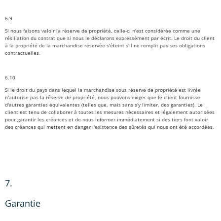
6.9
Si nous faisons valoir la réserve de propriété, celle-ci n'est considérée comme une
résiliation du contrat que si nous le déclarons expressément par écrit. Le droit du client
à la propriété de la marchandise réservée s'éteint s'il ne remplit pas ses obligations
contractuelles.
6.10
Si le droit du pays dans lequel la marchandise sous réserve de propriété est livrée
n'autorise pas la réserve de propriété, nous pouvons exiger que le client fournisse
d'autres garanties équivalentes (telles que, mais sans s'y limiter, des garanties). Le
client est tenu de collaborer à toutes les mesures nécessaires et légalement autorisées
pour garantir les créances et de nous informer immédiatement si des tiers font valoir
des créances qui mettent en danger l'existence des sûretés qui nous ont été accordées.
7.
Garantie