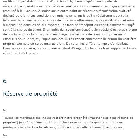
notification préalable dans les délais impartis, à moins qu'un autre point de
réception/récupération ne lui ait été désigné. Le conditionnement peut également être
retourné à la livraison, à moins qu'un autre point de réception/récupération n'ait été
désigné au client. Les conditionnements ne sont repris qu'immédiatement après la
livraison de la marchandise, en cas de livraisons ultérieures, après notification et mise
à disposition dans les délais impartis. Les frais de transport du conditionnement usagé
sont à la charge du client. Si un point de réception/récupération désigné est plus éloigné
de nos locaux, le client ne prend en charge que les frais de transport qui seraient
encourus pour un trajet jusqu'à nos locaux. Les conditionnements de retour doivent être
propres, exempts de corps étrangers et triés selon les différents types d'emballage.
Dans le cas contraire, nous sommes en droit d'exiger du client les frais supplémentaires
résultant de l'élimination.
6.
Réserve de propriété
6.1
Toutes les marchandises livrées restent notre propriété (marchandise sous réserve de
propriété) jusqu'au paiement de toutes les créances, quelle qu'en soit la raison
juridique, découlant de la relation juridique sur laquelle la livraison est fondée.
6.2