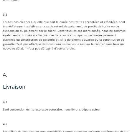
3.5
Toutes nos créances, quelle que soit la durée des traites acceptées et créditées, sont
immédiatement exigibles en cas de retard de paiement, de protêt de traite ou de
suspension du paiement par le client. Dans tous les cas mentionnés, nous ne sommes
également autorisés à effectuer des livraisons en suspens que contre paiement
d'avance ou constitution de garantie et, si le paiement d'avance ou la constitution de
garantie n'est pas effectué dans les deux semaines, à résilier le contrat sans fixer un
nouveau délai. Il n'est pas dérogé à d'autres droits.
4.
Livraison
4.1
Sauf convention écrite expresse contraire, nous livrons départ usine.
4.2
Les délais de livraison ne sont considérés comme convenus qu'après confirmation écrite