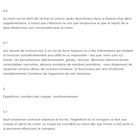
4.6
Le client est en droit de résilier le contrat après deux échecs dans la fixation d'un délai
supplémentaire, à moins que l'obstacle ne soit que temporaire et que le report de la
date d'exécution soit raisonnable pour le client.
4.7
Les retards de livraison dus à un cas de force majeure ou à des événements qui rendent
la livraison considérablement plus difficile ou impossible - tels que, mais sans s'y
limiter, les perturbations opérationnelles, grèves, lock-out, décisions administratives,
catastrophes naturelles, pénurie mondiale de matières premières - nous dispensent de
respecter certains délais de livraison convenus. Le fournisseur est tenu d'informer
immédiatement l'acheteur de l'apparition de tels obstacles.
5.
Expédition, transfert des risques, conditionnement
5.1
Sauf convention contraire expresse et écrite, l'expédition et le transport se font aux
risques et périls du client. Le risque est transféré au client dès que l'envoi a été remis à
la personne effectuant le transport.