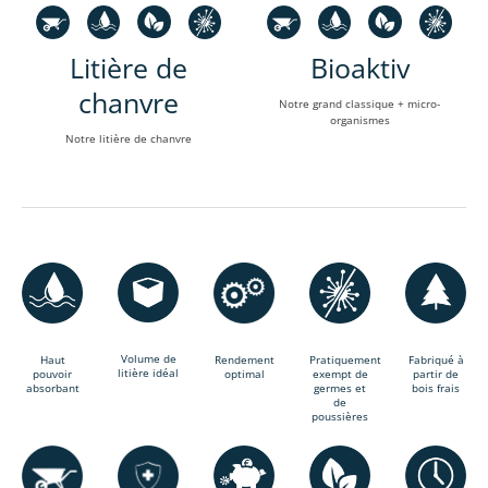
Litière de
Bioaktiv
chanvre
Notre grand classique + micro-
organismes
Notre litière de chanvre
Volume de
Haut
Rendement
Pratiquement
Fabriqué à
litière idéal
pouvoir
optimal
exempt de
partir de
absorbant
germes et
bois frais
de
poussières