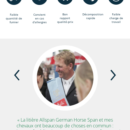
Bon
Décomposition
Faible
Faible
Convient
rapport
rapide
charge de
quantité de
en cas
qualité-prix
travail
fumier
d’allergies
span German Horse Span et mes
« Je suis convaincu par la qu
ucoup de choses en commun :
German Horse sur toute la 