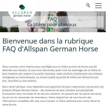
FAQ
La litière pour chevaux
Produits
Bienvenue dans la rubrique
Société
FAQ d'Allspan German Horse
Contact
FAQ
Nous sommes votre interlocuteur privilégié pour la litière en bois de haute qualité
Téléchargements
destinée aux chevaux. Si vous vous demandez quels sont les avantages de la litière en
bois moderne par rapport à la paille classique, quels produits conviennent aux chevaux
allergiques ou asthmatiques, ou encore quelle quantité de litière est nécessaire par
box, vous êtes au bon endroit.
Dans cette rubrique, nous répondons aux questions les plus importantes concernant nos
produits Allspan German Horse – des essences de bois utilisées aux possibilités
d'utilisation dans les boxes et les écuries ouvertes, en passant par les points de vente,
les prix et les demandes de revendeurs. Notre objectif est de vous fournir des
informations complètes afin que vous trouviez la litière optimale pour votre cheval et
votre écurie.