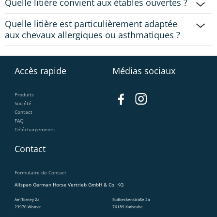
Quelle litière convient aux étables ouvertes ?
Quelle litière est particulièrement adaptée
aux chevaux allergiques ou asthmatiques ?
Accès rapide
Médias sociaux
Produits
Société
Contact
FAQ
Téléchargements
Contact
Formulaire de Contact
Allspan German Horse Vertrieb GmbH & Co. KG
Am Torney 2a
Südbeckenstraße 2a
23970 Wismar
76189 Karlsruhe